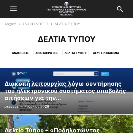
Αρχική
ΑΝΑΚΟΙΝΩΣΕΙΣ
ΔΕΛΤΙΑ ΤΥΠΟΥ
ΔΕΛΤΙΑ ΤΥΠΟΥ
ΑΝΑΘΕΣΕΙΣ
ΑΝΑΠΛΗΡΩΤΕΣ
ΔΕΛΤΙΑ ΤΥΠΟΥ
ΔΕΥΤΕΡΟΒΑΘΜΙΑ
ΔΙΟΡΙΣΜΟΙ - ΑΠΟΣΠΑΣΕΙΣ - ΜΕΤΑΤΑΞΕΙΣ - ΜΕΤΑΘΕΣΕΙΣ
ΕΙΔΙΚΗ ΑΓΩΓΗ
ΕΚΠΑΙΔΕΥΣΗ ΠΡΟΣΦΥΓΩΝ
ΕΠΙΛΟΓΗ ΣΤΕΛΕΧΩΝ
ΚΕΝΤΡΟ ΚΑΙΝΟΤΟΜΙΑΣ
ΚΠΓ
ΚΠΠ
ΜΑΘΗΤΕΙΑ ΕΠΑΛ
Π.Ε.Π.Ε. ΘΕΣΣΑΛΙΑΣ
Διακοπή λειτουργίας λόγω συντήρησης
ΠΑΝΕΛΛΗΝΙΕΣ ΕΞΕΤΑΣΕΙΣ
ΠΕΠΠΣ
ΠΡΟΤΥΠΑ - ΠΕΙΡΑΜΑΤΙΚΑ
του ηλεκτρονικού συστήματος υποβολής
ΠΡΩΤΟΒΑΘΜΙΑ
ΣΥΜΒΟΥΛΙΑ
ΣΥΝΕΔΡΙΑ-ΗΜΕΡΙΔΕΣ-ΔΙΑΓΩΝΙΣΜΟΙ
αιτήσεων για την...
ΥΠΟΥΡΓΕΙΟ
ΦΥΣΙΚΗ ΑΓΩΓΗ
prassas
-
7 Ιουλίου 2026
Δελτίο Τύπου – «Ποδηλατώντας