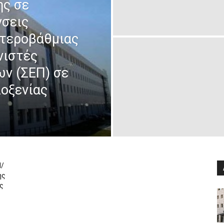
ης σε
νσεις
τεροβάθμιας
νιστές
ν (ΣΕΠ) σε
λοξενίας
Π/
ης
ς