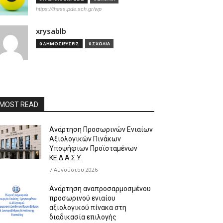
https://thess.pde.sch.gr/wp
xrysablb
0 ΔΗΜΟΣΙΕΥΣΕΙΣ
0 ΣΧΟΛΙΑ
MOST READ
Ανάρτηση Προσωρινών Ενιαίων
Αξιολογικών Πινάκων
Υποψήφιων Προϊσταμένων
ΚΕ.Δ.Α.Σ.Υ.
7 Αυγούστου 2026
Ανάρτηση αναπροσαρμοσμένου
προσωρινού ενιαίου
αξιολογικού πίνακα στη
διαδικασία επιλογής