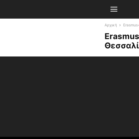
Αρχική
Erasmus
Erasmus
Θεσσαλί