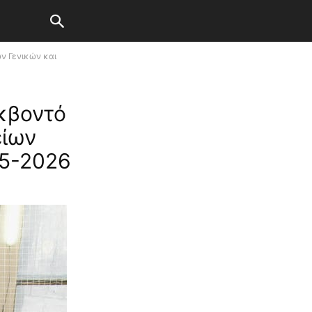
ν Γενικών και
κβοντό
είων
25-2026