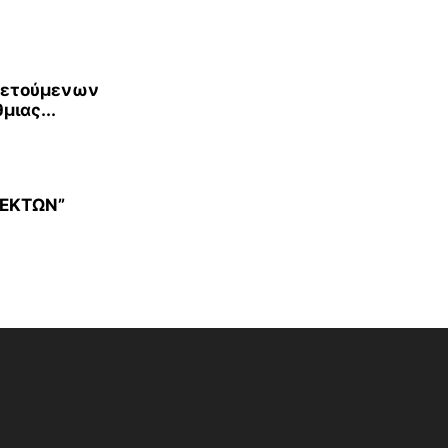
θετούμενων
ιας...
ΔΕΚΤΩΝ”