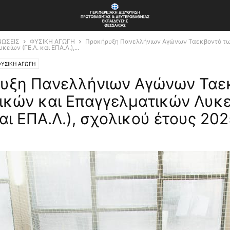
ΝΩΣΕΙΣ
ΦΥΣΙΚΗ ΑΓΩΓΗ
Προκήρυξη Πανελλήνιων Αγώνων Ταεκβοντό τω
είων (ΓΕ.Λ. και ΕΠΑ.Λ.),...
ΦΥΣΙΚΗ ΑΓΩΓΗ
υξη Πανελλήνιων Αγώνων Ταε
νικών και Επαγγελματικών Λυκ
και ΕΠΑ.Λ.), σχολικού έτους 20