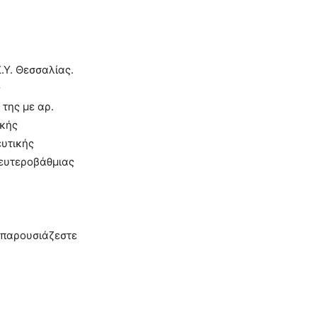
.Υ. Θεσσαλίας.
ς
της με αρ.
ακής
ευτικής
Δευτεροβάθμιας
 παρουσιάζεστε