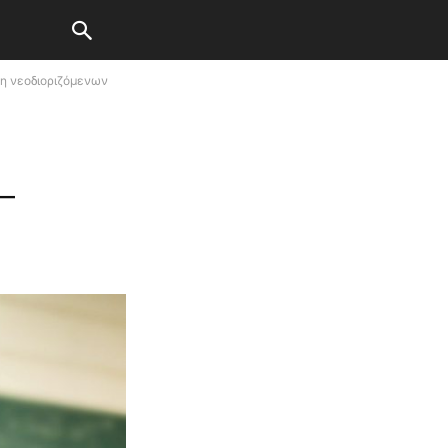
η νεοδιοριζόμενων
–