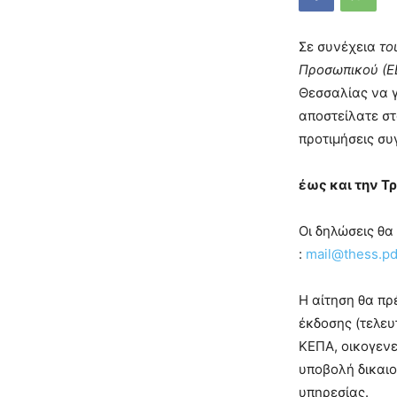
Σε συνέχεια
το
Προσωπικού (ΕΕ
Θεσσαλίας να 
αποστείλατε σ
προτιμήσεις σ
έως και την Τρ
Οι δηλώσεις θα
:
mail@thess.pd
Η αίτηση θα πρ
έκδοσης (τελευ
ΚΕΠΑ, οικογενε
υποβολή δικαι
υπηρεσίας.