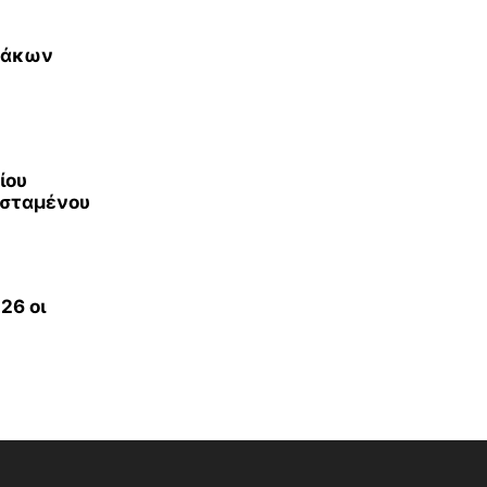
νάκων
ίου
οϊσταμένου
26 οι