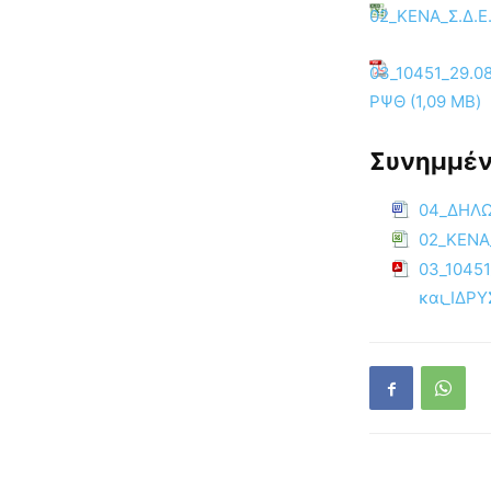
02_ΚΕΝΑ_Σ.Δ.Ε.
03_10451_29.0
ΡΨΘ
Συνημμέν
04_ΔΗΛ
02_ΚΕΝΑ_
03_1045
και_ΙΔΡ