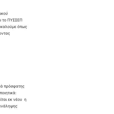
τικού
υ το ΠΥΣΣΕΠ
ρακαλούμε όπως
οντας
ικά πρόσφατης
ποιητικά:
ίται εκ νέου η
 ανάληψης