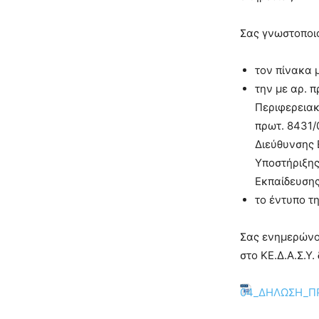
Σας γνωστοποι
τον πίνακα μ
την με αρ. 
Περιφερειακ
πρωτ. 8431/
Διεύθυνσης 
Υποστήριξης
Εκπαίδευσης
το έντυπο τ
Σας ενημερώνο
στο ΚΕ.Δ.Α.Σ.Υ.
04_ΔΗΛΩΣΗ_Π